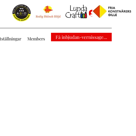
Logga in
Få inbjudan-vernissage...
tställningar
Members