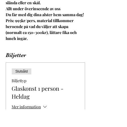
slända eller en skål.
Allt under överinseende av oss
Du får med dig dina alster hem samma dag!
Pris: 995kr/pers, material tillkommer 
beroende på vad du väljer att skapa 
(normalt ca 150-300kr), lättare fika och 
lunch ingår.
Biljetter
Slutsåld
Biljettyp
Glaskonst 1 person -
Heldag
Mer information
Pris
995,00 kr