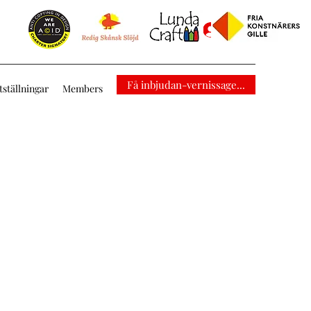
Logga in
Få inbjudan-vernissage...
tställningar
Members