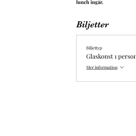
lunch ingår.
Biljetter
Biljettyp
Glaskonst 1 perso
Mer information