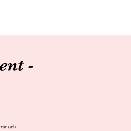
ent -
erar och