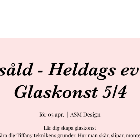
såld - Heldags ev
Glaskonst 5/4
lör 05 apr.
  |  
ASM Design
Lär dig skapa glaskonst
lära dig Tiffany teknikens grunder. Hur man skär, slipar, mont