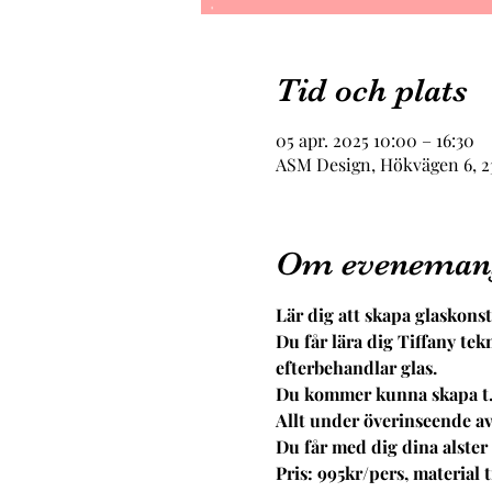
Tid och plats
05 apr. 2025 10:00 – 16:30
ASM Design, Hökvägen 6, 23
Om eveneman
Lär dig att skapa glaskonst
Du får lära dig Tiffany te
efterbehandlar glas.
Du kommer kunna skapa t.ex.
Allt under överinseende av
Du får med dig dina alste
Pris: 995kr/pers, material 