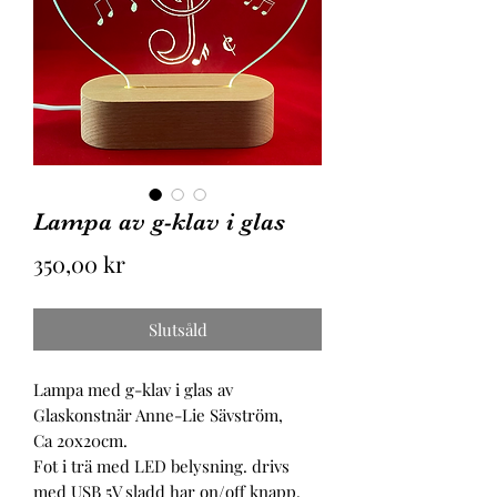
Lampa av g-klav i glas
Pris
350,00 kr
Slutsåld
Lampa med g-klav i glas av 
Glaskonstnär Anne-Lie Sävström,

Ca 20x20cm.

Fot i trä med LED belysning. drivs 
med USB 5V sladd har on/off knapp. 